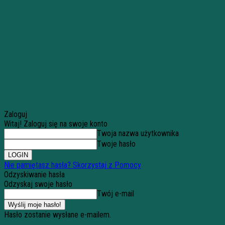
Zaloguj
Witaj! Zaloguj się na swoje konto
Twoja nazwa użytkownika
Twoje hasło
Nie pamiętasz hasła? Skorzystaj z Pomocy
Odzyskiwanie hasła
Odzyskaj swoje hasło
Twój e-mail
Hasło zostanie wysłane e-mailem.