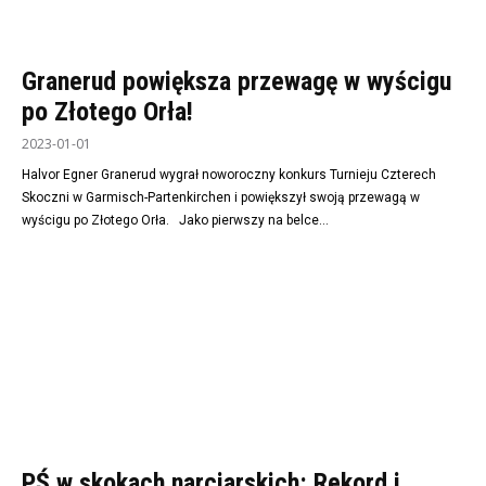
Granerud powiększa przewagę w wyścigu
po Złotego Orła!
2023-01-01
Halvor Egner Granerud wygrał noworoczny konkurs Turnieju Czterech
Skoczni w Garmisch-Partenkirchen i powiększył swoją przewagą w
wyścigu po Złotego Orła. Jako pierwszy na belce...
PŚ w skokach narciarskich: Rekord i