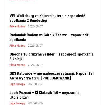
VFL Wolfsburg vs Kaiserslautern – zapowiedź
spotkania 2 Bundesligi
Piłka Nożna
2026-08-07
Radomiak Radom vs Górnik Zabrze – zapowiedź
spotkania
Piłka Nożna
2026-08-07
Obecna 16 drużyna vs lider – zapowiedź spotkania
3 kolejki
Piłka Nożna
2026-08-07
GKS Katowice w nie najleoszej sytuacji. Hapoel Tel
Awiw wygrywa 2:0! [PODSUMOWANIE]
Liga Europy
2026-08-07
Lech Poznań – KÍ Klaksvík 1:0 – męczarnie
„Kolejorza”!
Liga Europy
2026-08-06