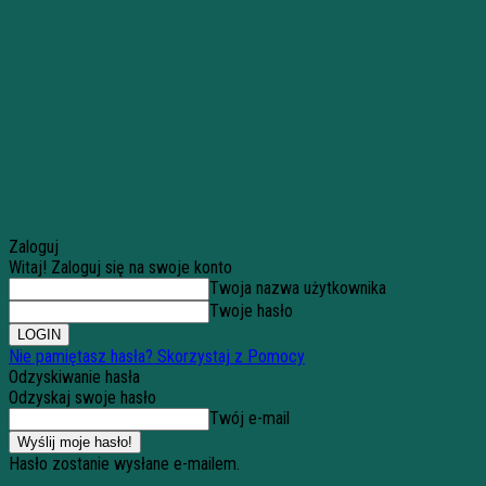
Zaloguj
Witaj! Zaloguj się na swoje konto
Twoja nazwa użytkownika
Twoje hasło
Nie pamiętasz hasła? Skorzystaj z Pomocy
Odzyskiwanie hasła
Odzyskaj swoje hasło
Twój e-mail
Hasło zostanie wysłane e-mailem.