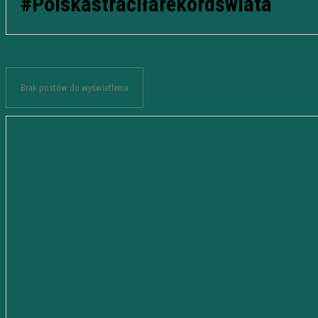
#Polskastraciłarekordświata
Brak postów do wyświetlenia