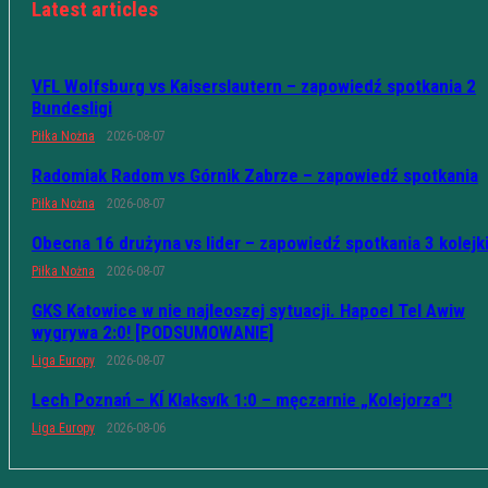
Latest articles
VFL Wolfsburg vs Kaiserslautern – zapowiedź spotkania 2
Bundesligi
Piłka Nożna
2026-08-07
Radomiak Radom vs Górnik Zabrze – zapowiedź spotkania
Piłka Nożna
2026-08-07
Obecna 16 drużyna vs lider – zapowiedź spotkania 3 kolejk
Piłka Nożna
2026-08-07
GKS Katowice w nie najleoszej sytuacji. Hapoel Tel Awiw
wygrywa 2:0! [PODSUMOWANIE]
Liga Europy
2026-08-07
Lech Poznań – KÍ Klaksvík 1:0 – męczarnie „Kolejorza”!
Liga Europy
2026-08-06