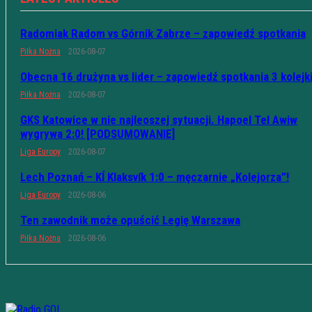
Radomiak Radom vs Górnik Zabrze – zapowiedź spotkania
Piłka Nożna
2026-08-07
Obecna 16 drużyna vs lider – zapowiedź spotkania 3 kolejk
Piłka Nożna
2026-08-07
GKS Katowice w nie najleoszej sytuacji. Hapoel Tel Awiw
wygrywa 2:0! [PODSUMOWANIE]
Liga Europy
2026-08-07
Lech Poznań – KÍ Klaksvík 1:0 – męczarnie „Kolejorza”!
Liga Europy
2026-08-06
Ten zawodnik może opuścić Legię Warszawa
Piłka Nożna
2026-08-06