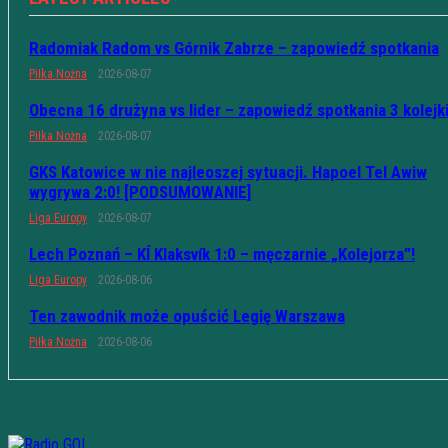
Radomiak Radom vs Górnik Zabrze – zapowiedź spotkania
Piłka Nożna
2026-08-07
Obecna 16 drużyna vs lider – zapowiedź spotkania 3 kolejk
Piłka Nożna
2026-08-07
GKS Katowice w nie najleoszej sytuacji. Hapoel Tel Awiw
wygrywa 2:0! [PODSUMOWANIE]
Liga Europy
2026-08-07
Lech Poznań – KÍ Klaksvík 1:0 – męczarnie „Kolejorza”!
Liga Europy
2026-08-06
Ten zawodnik może opuścić Legię Warszawa
Piłka Nożna
2026-08-06