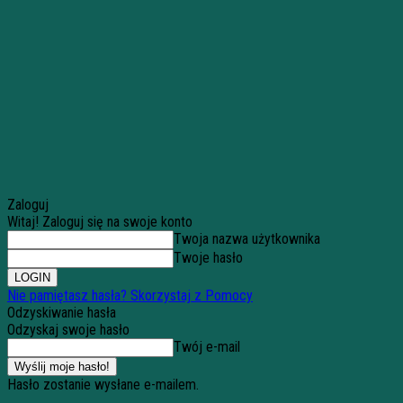
Zaloguj
Witaj! Zaloguj się na swoje konto
Twoja nazwa użytkownika
Twoje hasło
Nie pamiętasz hasła? Skorzystaj z Pomocy
Odzyskiwanie hasła
Odzyskaj swoje hasło
Twój e-mail
Hasło zostanie wysłane e-mailem.