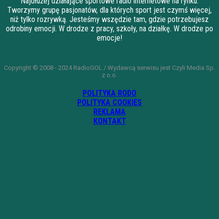
Najdłużej działające sportowe radio internetowe na rynku.
Tworzymy grupę pasjonatów, dla których sport jest czymś więcej,
niż tylko rozrywką. Jesteśmy wszędzie tam, gdzie potrzebujesz
odrobiny emocji. W drodze z pracy, szkoły, na działkę. W drodze po
emocje!
Copyright © 2008 - 2024 RadioGOL / Wydawcą serwisu jest Czyli Media Sp.
z o.o.
POLITYKA RODO
POLITYKA COOKIES
REKLAMA
KONTAKT