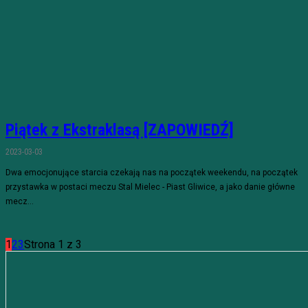
Piątek z Ekstraklasą [ZAPOWIEDŹ]
2023-03-03
Dwa emocjonujące starcia czekają nas na początek weekendu, na początek
przystawka w postaci meczu Stal Mielec - Piast Gliwice, a jako danie główne
mecz...
1
2
3
Strona 1 z 3