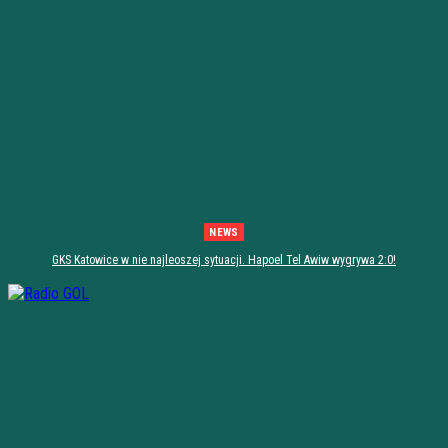
NEWS
GKS Katowice w nie najleoszej sytuacji. Hapoel Tel Awiw wygrywa 2:0!
[PODSUMOWANIE]