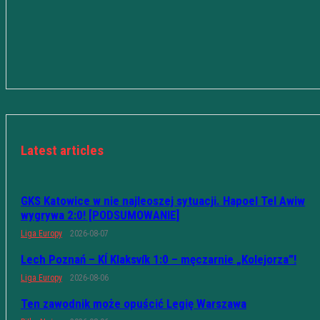
Latest articles
GKS Katowice w nie najleoszej sytuacji. Hapoel Tel Awiw
wygrywa 2:0! [PODSUMOWANIE]
Liga Europy
2026-08-07
Lech Poznań – KÍ Klaksvík 1:0 – męczarnie „Kolejorza”!
Liga Europy
2026-08-06
Ten zawodnik może opuścić Legię Warszawa