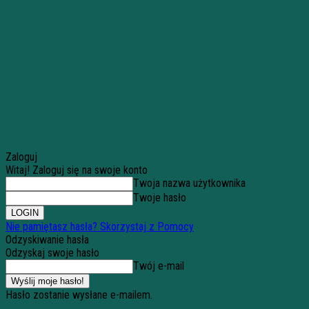
Zaloguj
Witaj! Zaloguj się na swoje konto
Twoja nazwa użytkownika
Twoje hasło
Nie pamiętasz hasła? Skorzystaj z Pomocy
Odzyskiwanie hasła
Odzyskaj swoje hasło
Twój e-mail
Hasło zostanie wysłane e-mailem.