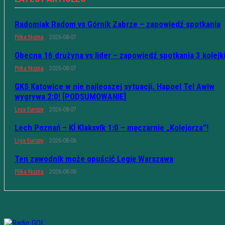
Radomiak Radom vs Górnik Zabrze – zapowiedź spotkania
Piłka Nożna
2026-08-07
Obecna 16 drużyna vs lider – zapowiedź spotkania 3 kolejk
Piłka Nożna
2026-08-07
GKS Katowice w nie najleoszej sytuacji. Hapoel Tel Awiw
wygrywa 2:0! [PODSUMOWANIE]
Liga Europy
2026-08-07
Lech Poznań – KÍ Klaksvík 1:0 – męczarnie „Kolejorza”!
Liga Europy
2026-08-06
Ten zawodnik może opuścić Legię Warszawa
Piłka Nożna
2026-08-06