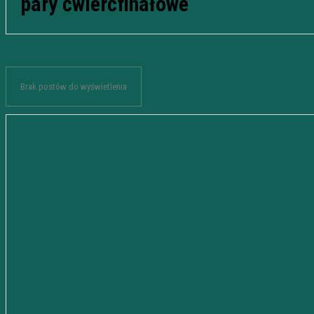
pary ćwierćfinałowe
Brak postów do wyświetlenia