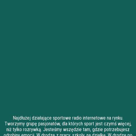
Najdłużej działające sportowe radio internetowe na rynku.
Tworzymy grupę pasjonatów, dla których sport jest czymś więcej,
niż tylko rozrywką. Jesteśmy wszędzie tam, gdzie potrzebujesz
odrobiny emocji. W drodze z pracy, szkoły, na działkę. W drodze po