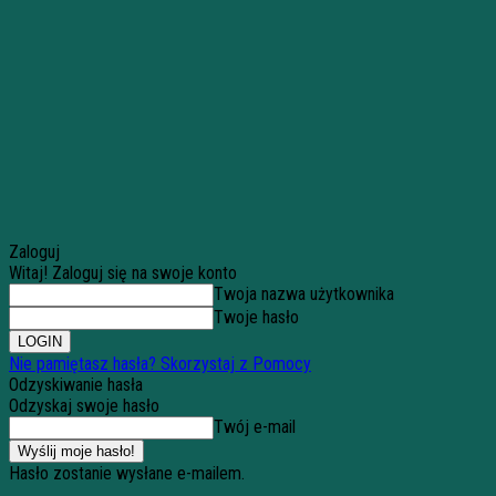
Zaloguj
Witaj! Zaloguj się na swoje konto
Twoja nazwa użytkownika
Twoje hasło
Nie pamiętasz hasła? Skorzystaj z Pomocy
Odzyskiwanie hasła
Odzyskaj swoje hasło
Twój e-mail
Hasło zostanie wysłane e-mailem.