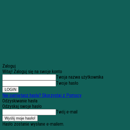
Zaloguj
Witaj! Zaloguj się na swoje konto
Twoja nazwa użytkownika
Twoje hasło
Nie pamiętasz hasła? Skorzystaj z Pomocy
Odzyskiwanie hasła
Odzyskaj swoje hasło
Twój e-mail
Hasło zostanie wysłane e-mailem.