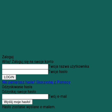
Zaloguj
Witaj! Zaloguj się na swoje konto
Twoja nazwa użytkownika
Twoje hasło
Nie pamiętasz hasła? Skorzystaj z Pomocy
Odzyskiwanie hasła
Odzyskaj swoje hasło
Twój e-mail
Hasło zostanie wysłane e-mailem.