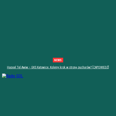
NEWS
Hapoel Tel Awiw – GKS Katowice. Kolejny krok w stronę pucharów? [ZAPOWIEDŹ]