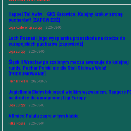
Hapoel Tel Awiw – GKS Katowice. Kolejny krok w stronę
pucharów? [ZAPOWIEDŹ]
Liga Konferencji Europy
2026-08-06
Lech Poznań i jego wyspiarska przeszkoda na drodze do
europejskich pucharów [zapowiedź]
Liga Europy
2026-08-06
Śląsk II Wrocław po szalonym meczu awansuje do kolejnej
rundy. Puchar Polski nie dla Stali Stalowa Wola!
[PODSUMOWANIE]
Puchar Polski
2026-08-05
Jagiellonia Białystok przed wielkim wyzwaniem. Rangers F
na drodze do upragnionej Ligi Europy
Liga Europy
2026-08-05
Afimico Pululu zagra w tym klubie
Piłka Nożna
2026-08-04