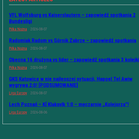
VFL Wolfsburg vs Kaiserslautern – zapowiedź spotkania 2
Bundesligi
Piłka Nożna
2026-08-07
Radomiak Radom vs Górnik Zabrze – zapowiedź spotkania
Piłka Nożna
2026-08-07
Obecna 16 drużyna vs lider – zapowiedź spotkania 3 kolejk
Piłka Nożna
2026-08-07
GKS Katowice w nie najleoszej sytuacji. Hapoel Tel Awiw
wygrywa 2:0! [PODSUMOWANIE]
Liga Europy
2026-08-07
Lech Poznań – KÍ Klaksvík 1:0 – męczarnie „Kolejorza”!
Liga Europy
2026-08-06