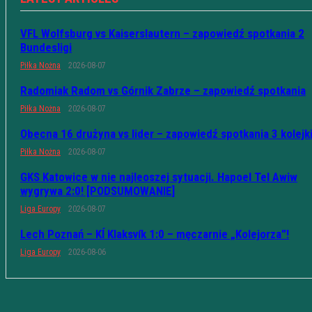
VFL Wolfsburg vs Kaiserslautern – zapowiedź spotkania 2
Bundesligi
Piłka Nożna
2026-08-07
Radomiak Radom vs Górnik Zabrze – zapowiedź spotkania
Piłka Nożna
2026-08-07
Obecna 16 drużyna vs lider – zapowiedź spotkania 3 kolejk
Piłka Nożna
2026-08-07
GKS Katowice w nie najleoszej sytuacji. Hapoel Tel Awiw
wygrywa 2:0! [PODSUMOWANIE]
Liga Europy
2026-08-07
Lech Poznań – KÍ Klaksvík 1:0 – męczarnie „Kolejorza”!
Liga Europy
2026-08-06