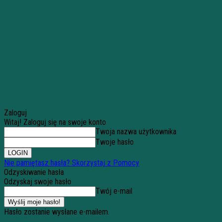
Zaloguj
Witaj! Zaloguj się na swoje konto
Twoja nazwa użytkownika
Twoje hasło
Nie pamiętasz hasła? Skorzystaj z Pomocy
Odzyskiwanie hasła
Odzyskaj swoje hasło
Twój e-mail
Hasło zostanie wysłane e-mailem.