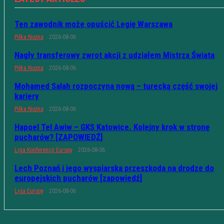
Ten zawodnik może opuścić Legię Warszawa
Piłka Nożna
2026-08-06
Nagły transferowy zwrot akcji z udziałem Mistrza Świata
Piłka Nożna
2026-08-06
Mohamed Salah rozpoczyna nową – turecką część swojej
kariery
Piłka Nożna
2026-08-06
Hapoel Tel Awiw – GKS Katowice. Kolejny krok w stronę
pucharów? [ZAPOWIEDŹ]
Liga Konferencji Europy
2026-08-06
Lech Poznań i jego wyspiarska przeszkoda na drodze do
europejskich pucharów [zapowiedź]
Liga Europy
2026-08-06