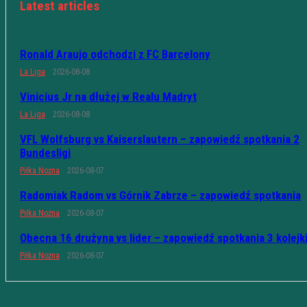
Latest articles
Ronald Araujo odchodzi z FC Barcelony
La Liga
2026-08-08
Vinicius Jr na dłużej w Realu Madryt
La Liga
2026-08-08
VFL Wolfsburg vs Kaiserslautern – zapowiedź spotkania 2
Bundesligi
Piłka Nożna
2026-08-07
Radomiak Radom vs Górnik Zabrze – zapowiedź spotkania
Piłka Nożna
2026-08-07
Obecna 16 drużyna vs lider – zapowiedź spotkania 3 kolejk
Piłka Nożna
2026-08-07