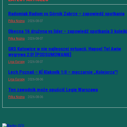
Radomiak Radom vs Górnik Zabrze – zapowiedź spotkania
Piłka Nożna
2026-08-07
Obecna 16 drużyna vs lider – zapowiedź spotkania 3 kolejk
Piłka Nożna
2026-08-07
GKS Katowice w nie najleoszej sytuacji. Hapoel Tel Awiw
wygrywa 2:0! [PODSUMOWANIE]
Liga Europy
2026-08-07
Lech Poznań – KÍ Klaksvík 1:0 – męczarnie „Kolejorza”!
Liga Europy
2026-08-06
Ten zawodnik może opuścić Legię Warszawa
Piłka Nożna
2026-08-06