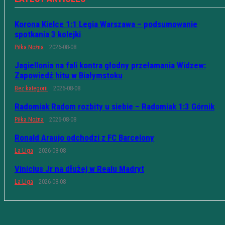
Korona Kielce 1:1 Legia Warszawa – podsumowanie
spotkania 3 kolejki
Piłka Nożna
2026-08-08
Jagiellonia na fali kontra głodny przełamania Widzew:
Zapowiedź hitu w Białymstoku
Bez kategorii
2026-08-08
Radomiak Radom rozbity u siebie – Radomiak 1:3 Górnik
Piłka Nożna
2026-08-08
Ronald Araujo odchodzi z FC Barcelony
La Liga
2026-08-08
Vinicius Jr na dłużej w Realu Madryt
La Liga
2026-08-08