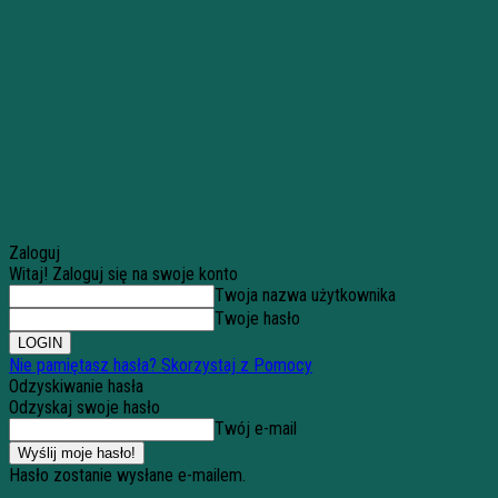
Zaloguj
Witaj! Zaloguj się na swoje konto
Twoja nazwa użytkownika
Twoje hasło
Nie pamiętasz hasła? Skorzystaj z Pomocy
Odzyskiwanie hasła
Odzyskaj swoje hasło
Twój e-mail
Hasło zostanie wysłane e-mailem.