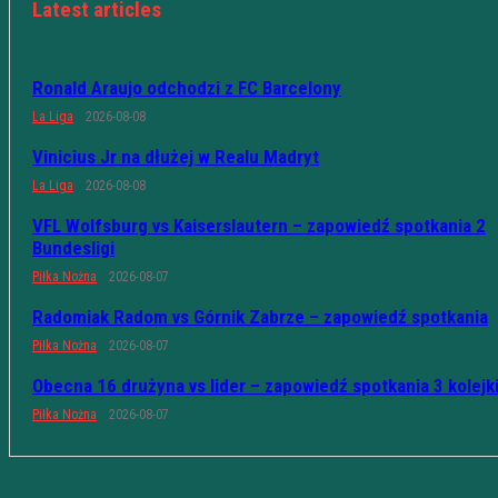
Latest articles
Ronald Araujo odchodzi z FC Barcelony
La Liga
2026-08-08
Vinicius Jr na dłużej w Realu Madryt
La Liga
2026-08-08
VFL Wolfsburg vs Kaiserslautern – zapowiedź spotkania 2
Bundesligi
Piłka Nożna
2026-08-07
Radomiak Radom vs Górnik Zabrze – zapowiedź spotkania
Piłka Nożna
2026-08-07
Obecna 16 drużyna vs lider – zapowiedź spotkania 3 kolejk
Piłka Nożna
2026-08-07