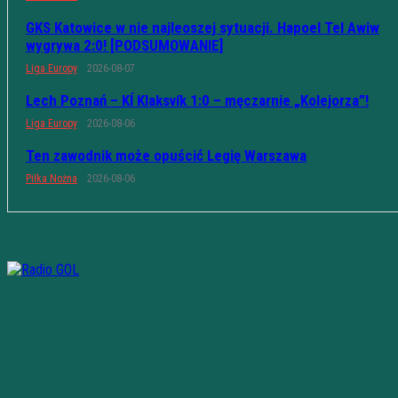
GKS Katowice w nie najleoszej sytuacji. Hapoel Tel Awiw
wygrywa 2:0! [PODSUMOWANIE]
Liga Europy
2026-08-07
Lech Poznań – KÍ Klaksvík 1:0 – męczarnie „Kolejorza”!
Liga Europy
2026-08-06
Ten zawodnik może opuścić Legię Warszawa
Piłka Nożna
2026-08-06