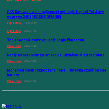
GKS Katowice w nie najleoszej sytuacji. Hapoel Tel Awiw
wygrywa 2:0! [PODSUMOWANIE]
Liga Europy
2026-08-07
Liga Europy
2026-08-06
Ten zawodnik może opuścić Legię Warszawa
Piłka Nożna
2026-08-06
Nagły transferowy zwrot akcji z udziałem Mistrza Świata
Piłka Nożna
2026-08-06
Mohamed Salah rozpoczyna nową – turecką część swojej
kariery
Piłka Nożna
2026-08-06