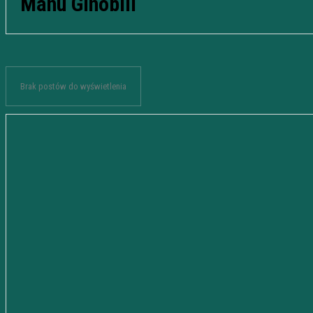
Manu Ginobili
Brak postów do wyświetlenia