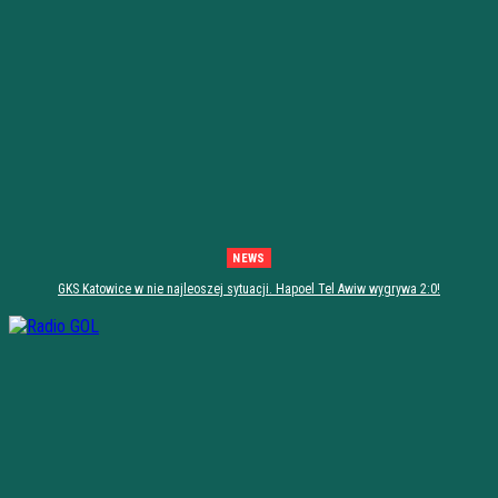
NEWS
GKS Katowice w nie najleoszej sytuacji. Hapoel Tel Awiw wygrywa 2:0!
[PODSUMOWANIE]