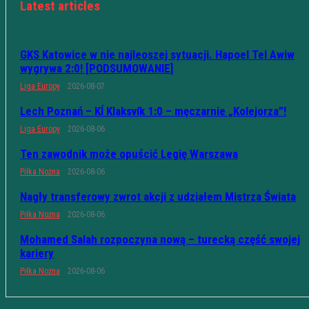
Latest articles
GKS Katowice w nie najleoszej sytuacji. Hapoel Tel Awiw
wygrywa 2:0! [PODSUMOWANIE]
Liga Europy
2026-08-07
Lech Poznań – KÍ Klaksvík 1:0 – męczarnie „Kolejorza”!
Liga Europy
2026-08-06
Ten zawodnik może opuścić Legię Warszawa
Piłka Nożna
2026-08-06
Nagły transferowy zwrot akcji z udziałem Mistrza Świata
Piłka Nożna
2026-08-06
Mohamed Salah rozpoczyna nową – turecką część swojej
kariery
Piłka Nożna
2026-08-06