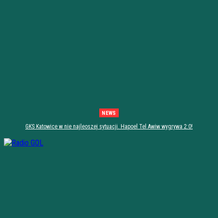
NEWS
GKS Katowice w nie najleoszej sytuacji. Hapoel Tel Awiw wygrywa 2:0!
[PODSUMOWANIE]