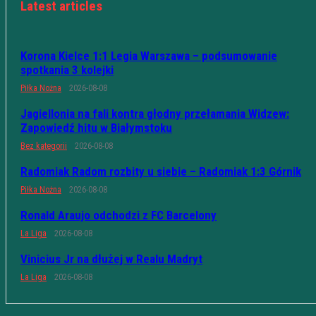
Latest articles
Korona Kielce 1:1 Legia Warszawa – podsumowanie
spotkania 3 kolejki
Piłka Nożna
2026-08-08
Jagiellonia na fali kontra głodny przełamania Widzew:
Zapowiedź hitu w Białymstoku
Bez kategorii
2026-08-08
Radomiak Radom rozbity u siebie – Radomiak 1:3 Górnik
Piłka Nożna
2026-08-08
Ronald Araujo odchodzi z FC Barcelony
La Liga
2026-08-08
Vinicius Jr na dłużej w Realu Madryt
La Liga
2026-08-08