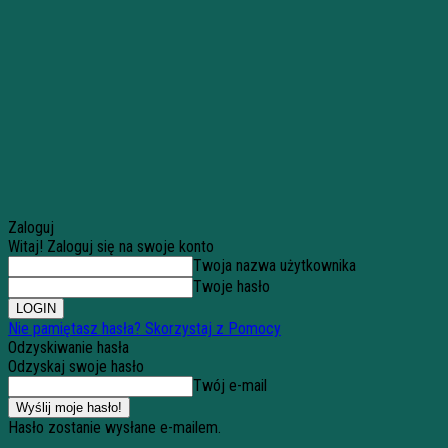
Zaloguj
Witaj! Zaloguj się na swoje konto
Twoja nazwa użytkownika
Twoje hasło
Nie pamiętasz hasła? Skorzystaj z Pomocy
Odzyskiwanie hasła
Odzyskaj swoje hasło
Twój e-mail
Hasło zostanie wysłane e-mailem.