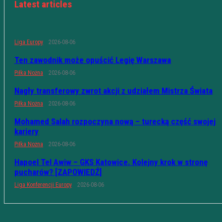
Latest articles
Liga Europy
2026-08-06
Ten zawodnik może opuścić Legię Warszawa
Piłka Nożna
2026-08-06
Nagły transferowy zwrot akcji z udziałem Mistrza Świata
Piłka Nożna
2026-08-06
Mohamed Salah rozpoczyna nową – turecką część swojej
kariery
Piłka Nożna
2026-08-06
Hapoel Tel Awiw – GKS Katowice. Kolejny krok w stronę
pucharów? [ZAPOWIEDŹ]
Liga Konferencji Europy
2026-08-06