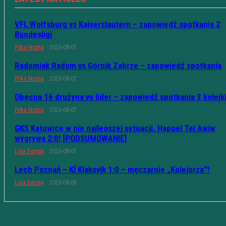
VFL Wolfsburg vs Kaiserslautern – zapowiedź spotkania 2
Bundesligi
Piłka Nożna
2026-08-07
Radomiak Radom vs Górnik Zabrze – zapowiedź spotkania
Piłka Nożna
2026-08-07
Obecna 16 drużyna vs lider – zapowiedź spotkania 3 kolejk
Piłka Nożna
2026-08-07
GKS Katowice w nie najleoszej sytuacji. Hapoel Tel Awiw
wygrywa 2:0! [PODSUMOWANIE]
Liga Europy
2026-08-07
Lech Poznań – KÍ Klaksvík 1:0 – męczarnie „Kolejorza”!
Liga Europy
2026-08-06