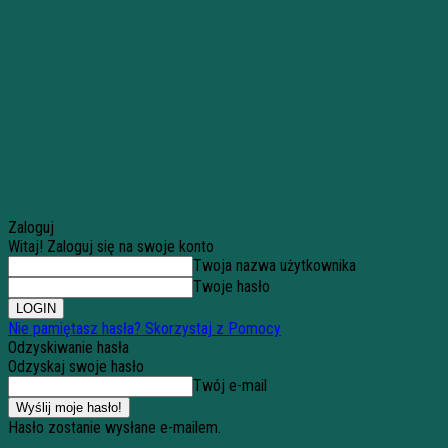
Zaloguj
Witaj! Zaloguj się na swoje konto
Twoja nazwa użytkownika
Twoje hasło
Nie pamiętasz hasła? Skorzystaj z Pomocy
Odzyskiwanie hasła
Odzyskaj swoje hasło
Twój e-mail
Hasło zostanie wysłane e-mailem.