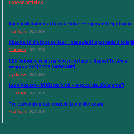
Latest articles
Radomiak Radom vs Górnik Zabrze – zapowiedź spotkania
Piłka Nożna
2026-08-07
Obecna 16 drużyna vs lider – zapowiedź spotkania 3 kolejk
Piłka Nożna
2026-08-07
GKS Katowice w nie najleoszej sytuacji. Hapoel Tel Awiw
wygrywa 2:0! [PODSUMOWANIE]
Liga Europy
2026-08-07
Lech Poznań – KÍ Klaksvík 1:0 – męczarnie „Kolejorza”!
Liga Europy
2026-08-06
Ten zawodnik może opuścić Legię Warszawa
Piłka Nożna
2026-08-06