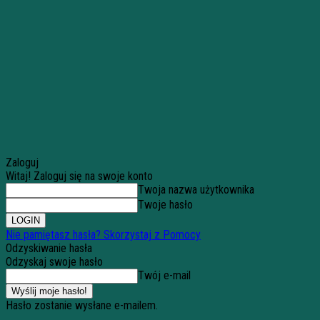
Zaloguj
Witaj! Zaloguj się na swoje konto
Twoja nazwa użytkownika
Twoje hasło
Nie pamiętasz hasła? Skorzystaj z Pomocy
Odzyskiwanie hasła
Odzyskaj swoje hasło
Twój e-mail
Hasło zostanie wysłane e-mailem.