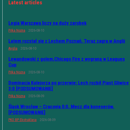
Latest articles
Legia Warszawa liczy na duży zarobek
Piłka Nożna
2026-08-10
Latem rozstał się z Lechem Poznań. Teraz zagra w Anglii
Anglia
2026-08-10
Lewandowski z golem,Chicago Fire z wygraną w Leagues
Cup
Piłka Nożna
2026-08-10
Dominacja Kolejorza po przerwie: Lech rozbił Piast Gliwice
3:0 [PODSUMOWANIE]
Piłka Nożna
2026-08-09
Śląsk Wrocław – Cracovia 0:0. Mecz dla koneserów.
[PODSUMOWANIE]
PKO BP Ekstraklasa
2026-08-09