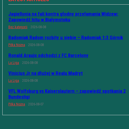
Jagiellonia na fali kontra głodny przełamania Widzew:
Zapowiedź hitu w Białymstoku
Bez kategorii
2026-08-08
Radomiak Radom rozbity u siebie – Radomiak 1:3 Górnik
Piłka Nożna
2026-08-08
Ronald Araujo odchodzi z FC Barcelony
La Liga
2026-08-08
Vinicius Jr na dłużej w Realu Madryt
La Liga
2026-08-08
VFL Wolfsburg vs Kaiserslautern – zapowiedź spotkania 2
Bundesligi
Piłka Nożna
2026-08-07