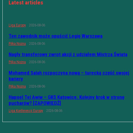
Latest articles
Liga Europy
2026-08-06
Ten zawodnik może opuścić Legię Warszawa
Piłka Nożna
2026-08-06
Nagły transferowy zwrot akcji z udziałem Mistrza Świata
Piłka Nożna
2026-08-06
Mohamed Salah rozpoczyna nową – turecką część swojej
kariery
Piłka Nożna
2026-08-06
Hapoel Tel Awiw – GKS Katowice. Kolejny krok w stronę
pucharów? [ZAPOWIEDŹ]
Liga Konferencji Europy
2026-08-06