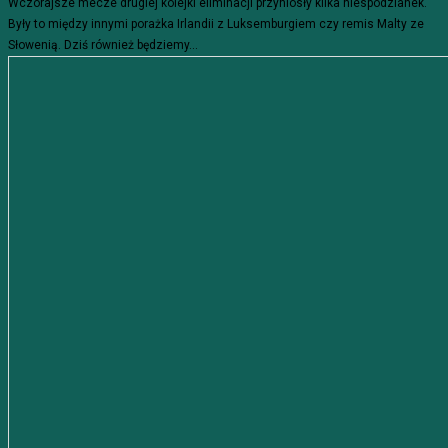
Wczorajsze mecze drugiej kolejki eliminacji przyniosły kilka niespodzianek.
Były to między innymi porażka Irlandii z Luksemburgiem czy remis Malty ze
Słowenią. Dziś również będziemy...