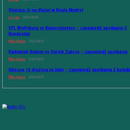
Vinicius Jr na dłużej w Realu Madryt
La Liga
2026-08-08
VFL Wolfsburg vs Kaiserslautern – zapowiedź spotkania 2
Bundesligi
Piłka Nożna
2026-08-07
Radomiak Radom vs Górnik Zabrze – zapowiedź spotkania
Piłka Nożna
2026-08-07
Obecna 16 drużyna vs lider – zapowiedź spotkania 3 kolejk
Piłka Nożna
2026-08-07