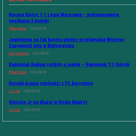
Korona Kielce 1:1 Legia Warszawa – podsumowanie
spotkania 3 kolejki
Piłka Nożna
2026-08-08
Jagiellonia na fali kontra głodny przełamania Widzew:
Zapowiedź hitu w Białymstoku
Bez kategorii
2026-08-08
Radomiak Radom rozbity u siebie – Radomiak 1:3 Górnik
Piłka Nożna
2026-08-08
Ronald Araujo odchodzi z FC Barcelony
La Liga
2026-08-08
Vinicius Jr na dłużej w Realu Madryt
La Liga
2026-08-08