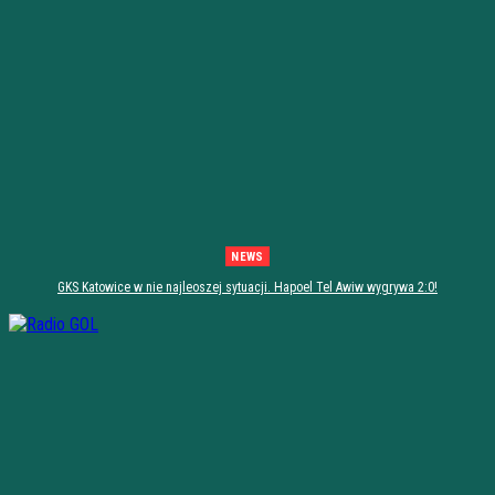
NEWS
GKS Katowice w nie najleoszej sytuacji. Hapoel Tel Awiw wygrywa 2:0!
[PODSUMOWANIE]