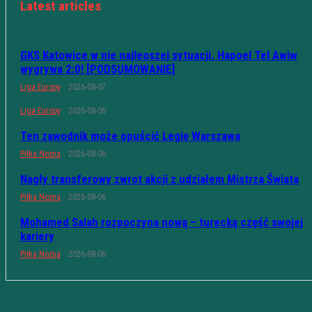
Latest articles
GKS Katowice w nie najleoszej sytuacji. Hapoel Tel Awiw
wygrywa 2:0! [PODSUMOWANIE]
Liga Europy
2026-08-07
Liga Europy
2026-08-06
Ten zawodnik może opuścić Legię Warszawa
Piłka Nożna
2026-08-06
Nagły transferowy zwrot akcji z udziałem Mistrza Świata
Piłka Nożna
2026-08-06
Mohamed Salah rozpoczyna nową – turecką część swojej
kariery
Piłka Nożna
2026-08-06