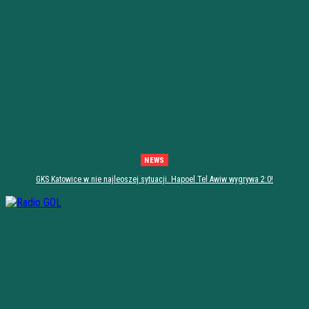
NEWS
GKS Katowice w nie najleoszej sytuacji. Hapoel Tel Awiw wygrywa 2:0!
[PODSUMOWANIE]