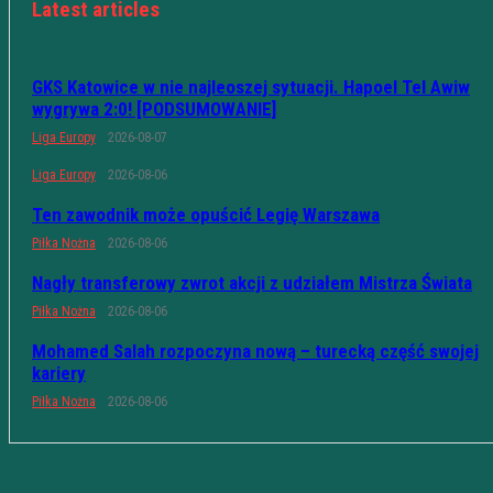
Latest articles
GKS Katowice w nie najleoszej sytuacji. Hapoel Tel Awiw
wygrywa 2:0! [PODSUMOWANIE]
Liga Europy
2026-08-07
Liga Europy
2026-08-06
Ten zawodnik może opuścić Legię Warszawa
Piłka Nożna
2026-08-06
Nagły transferowy zwrot akcji z udziałem Mistrza Świata
Piłka Nożna
2026-08-06
Mohamed Salah rozpoczyna nową – turecką część swojej
kariery
Piłka Nożna
2026-08-06