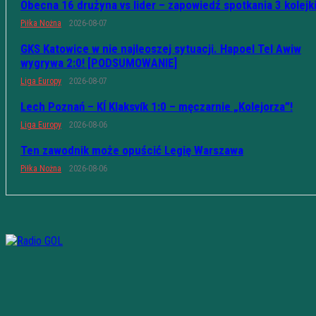
Obecna 16 drużyna vs lider – zapowiedź spotkania 3 kolejk
Piłka Nożna
2026-08-07
GKS Katowice w nie najleoszej sytuacji. Hapoel Tel Awiw
wygrywa 2:0! [PODSUMOWANIE]
Liga Europy
2026-08-07
Lech Poznań – KÍ Klaksvík 1:0 – męczarnie „Kolejorza”!
Liga Europy
2026-08-06
Ten zawodnik może opuścić Legię Warszawa
Piłka Nożna
2026-08-06