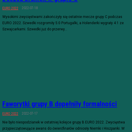
2022-07-18
EURO 2022
Wysokimi zwycięstwami zakończyły się ostatnie mecze grupy C podczas
EURO 2022. Szwedki rozgromiły 5:0 Portugalki, a Holenderki wygrały 4:1 ze
Szwajcarkami. Szwedki już do przerwy...
Faworytki grupy B dopełniły formalności
2022-07-17
EURO 2022
Nie było niespodzianek w ostatniej kolejce grupy B EURO 2022. Zwycięstwa
przypieczętowujące awans do ćwierćfinałów odniosły Niemki i Hiszpanki. W