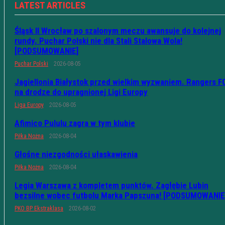
LATEST ARTICLES
Śląsk II Wrocław po szalonym meczu awansuje do kolejnej
rundy. Puchar Polski nie dla Stali Stalowa Wola!
[PODSUMOWANIE]
Puchar Polski
2026-08-05
Jagiellonia Białystok przed wielkim wyzwaniem. Rangers F
na drodze do upragnionej Ligi Europy
Liga Europy
2026-08-05
Afimico Pululu zagra w tym klubie
Piłka Nożna
2026-08-04
Głośne niezgodności ułaskawienia
Piłka Nożna
2026-08-04
Legia Warszawa z kompletem punktów. Zagłębie Lubin
bezsilne wobec futbolu Marka Papszuna! [PODSUMOWANIE
PKO BP Ekstraklasa
2026-08-02