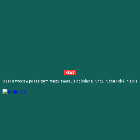
NEWS
Śląsk II Wrocław po szalonym meczu awansuje do kolejnej rundy. Puchar Polski nie dla
Stali Stalowa Wola! [PODSUMOWANIE]