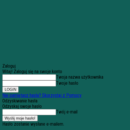
Zaloguj
Witaj! Zaloguj się na swoje konto
Twoja nazwa użytkownika
Twoje hasło
Nie pamiętasz hasła? Skorzystaj z Pomocy
Odzyskiwanie hasła
Odzyskaj swoje hasło
Twój e-mail
Hasło zostanie wysłane e-mailem.