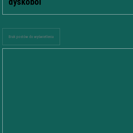
dyskobol
Brak postów do wyświetlenia