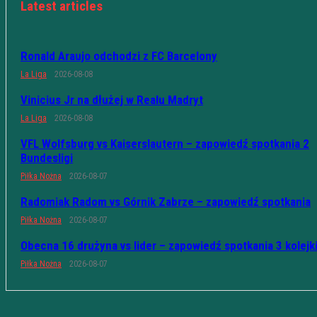
Latest articles
Ronald Araujo odchodzi z FC Barcelony
La Liga
2026-08-08
Vinicius Jr na dłużej w Realu Madryt
La Liga
2026-08-08
VFL Wolfsburg vs Kaiserslautern – zapowiedź spotkania 2
Bundesligi
Piłka Nożna
2026-08-07
Radomiak Radom vs Górnik Zabrze – zapowiedź spotkania
Piłka Nożna
2026-08-07
Obecna 16 drużyna vs lider – zapowiedź spotkania 3 kolejk
Piłka Nożna
2026-08-07