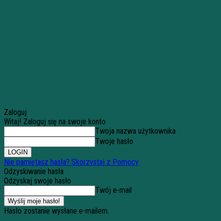
Zaloguj
Witaj! Zaloguj się na swoje konto
Twoja nazwa użytkownika
Twoje hasło
Nie pamiętasz hasła? Skorzystaj z Pomocy
Odzyskiwanie hasła
Odzyskaj swoje hasło
Twój e-mail
Hasło zostanie wysłane e-mailem.