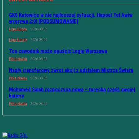
GKS Katowice w nie najleoszej sytuacji. Hapoel Tel Awiw
wygrywa 2:0! [PODSUMOWANIE]
Liga Europy
2026-08-07
Liga Europy
2026-08-06
Ten zawodnik może opuścić Legię Warszawa
Piłka Nożna
2026-08-06
Nagły transferowy zwrot akcji z udziałem Mistrza Świata
Piłka Nożna
2026-08-06
Mohamed Salah rozpoczyna nową – turecką część swojej
kariery
Piłka Nożna
2026-08-06