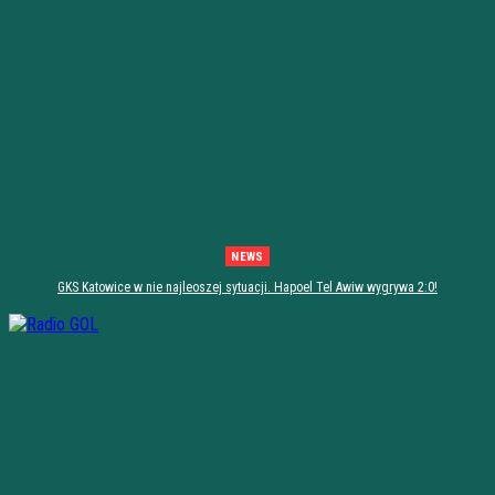
NEWS
GKS Katowice w nie najleoszej sytuacji. Hapoel Tel Awiw wygrywa 2:0!
[PODSUMOWANIE]