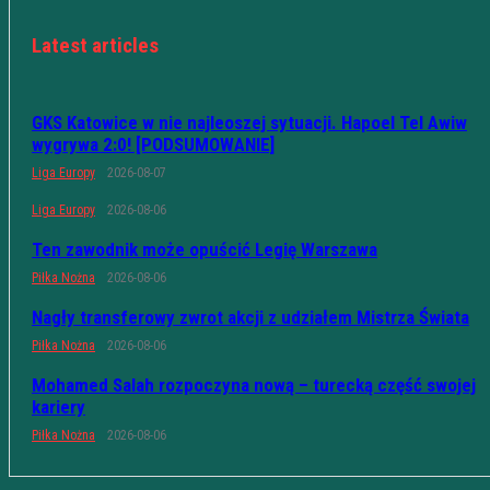
Latest articles
GKS Katowice w nie najleoszej sytuacji. Hapoel Tel Awiw
wygrywa 2:0! [PODSUMOWANIE]
Liga Europy
2026-08-07
Liga Europy
2026-08-06
Ten zawodnik może opuścić Legię Warszawa
Piłka Nożna
2026-08-06
Nagły transferowy zwrot akcji z udziałem Mistrza Świata
Piłka Nożna
2026-08-06
Mohamed Salah rozpoczyna nową – turecką część swojej
kariery
Piłka Nożna
2026-08-06