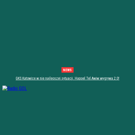
NEWS
GKS Katowice w nie najleoszej sytuacji. Hapoel Tel Awiw wygrywa 2:0!
[PODSUMOWANIE]