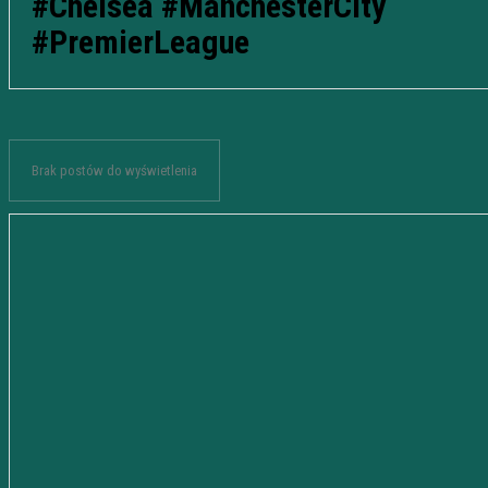
#Chelsea #ManchesterCity
#PremierLeague
Brak postów do wyświetlenia