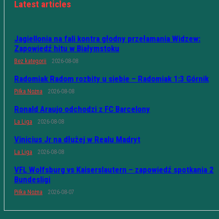
Latest articles
Jagiellonia na fali kontra głodny przełamania Widzew:
Zapowiedź hitu w Białymstoku
Bez kategorii
2026-08-08
Radomiak Radom rozbity u siebie – Radomiak 1:3 Górnik
Piłka Nożna
2026-08-08
Ronald Araujo odchodzi z FC Barcelony
La Liga
2026-08-08
Vinicius Jr na dłużej w Realu Madryt
La Liga
2026-08-08
VFL Wolfsburg vs Kaiserslautern – zapowiedź spotkania 2
Bundesligi
Piłka Nożna
2026-08-07