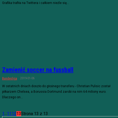
Grafika trafiła na Twittera i całkiem nieźle się...
Zamienić soccer na fussball
2019-01-06
Bundesliga
W ostatnich dniach doszło do głośnego transferu - Christian Pulisic został
piłkarzem Chelsea, a Borussia Dortmund zarobi na nim 64 miliony euro.
Dlaczego on...
1
...
11
12
13
Strona 13 z 13